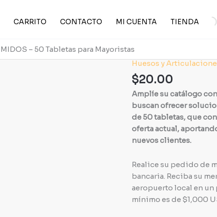
CARRITO
CONTACTO
MI CUENTA
TIENDA
IDOS – 50 Tabletas para Mayoristas
Huesos y Articulacione
DOLOFIN
AR
$
20.00
7.5
Amplíe su catálogo co
MG
buscan ofrecer solucion
COMPRIMIDOS
de 50 tabletas, que c
-
oferta actual, aportand
50
nuevos clientes.
Tabletas
para
Realice su pedido de m
Mayoristas
bancaria. Reciba su mer
cantidad
aeropuerto local en un 
mínimo es de $1,000 USD