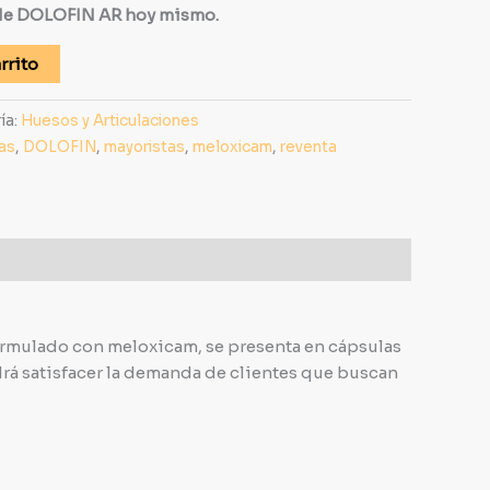
 de DOLOFIN AR hoy mismo.
rrito
ía:
Huesos y Articulaciones
as
,
DOLOFIN
,
mayoristas
,
meloxicam
,
reventa
formulado con meloxicam, se presenta en cápsulas
odrá satisfacer la demanda de clientes que buscan