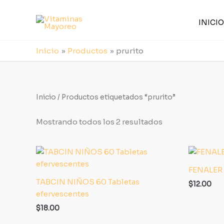
Sorted
Ir
by
al
latest
INICIO
contenido
Inicio
Productos
prurito
Inicio
/ Productos etiquetados “prurito”
Mostrando todos los 2 resultados
FENALER
TABCIN NIÑOS 60 Tabletas
$
12.00
efervescentes
$
18.00