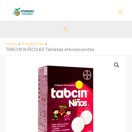
Ir
al
contenido
Buscar
Inicio
Productos
TABCIN NIÑOS 60 Tabletas efervescentes
TABCIN
NIÑOS
60
Tabletas
efervescentes
cantidad