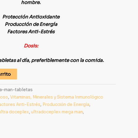
hombre.
Protección Antioxidante
Producción de Energía
Factores Anti-Estrés
Dosis:
abletas al día, preferiblemente con la comida.
rrito
a-man-tabletas
ioso
,
Vitaminas, Minerales y Sistema Inmunológico
actores Anti-Estrés
,
Producción de Energía
,
ultra doceplex
,
ultradoceplex mega man
,