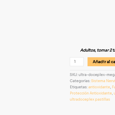
Adultos, tomar 2 t
Añadir al ca
SKU:
ultra-doceplex-meg
Categorías:
Sistema Nerv
Etiquetas:
antioxidante
,
F
Protección Antioxidante
,
ultradoceplex pastillas