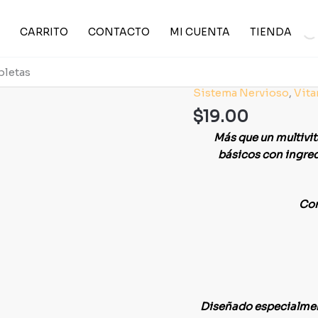
CARRITO
CONTACTO
MI CUENTA
TIENDA
bletas
Sistema Nervioso
,
Vita
Ultra
Doceplex
$
19.00
Mega
Más que un multivi
Man
básicos con ingredi
Tabletas
cantidad
Con
Diseñado especialment