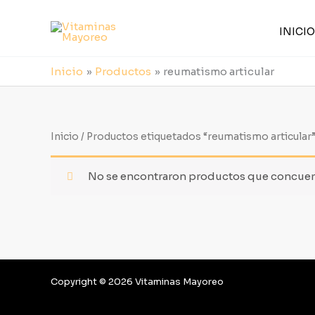
Ir
al
INICIO
contenido
Inicio
Productos
reumatismo articular
Inicio
/ Productos etiquetados “reumatismo articular
No se encontraron productos que concuerd
Copyright © 2026 Vitaminas Mayoreo