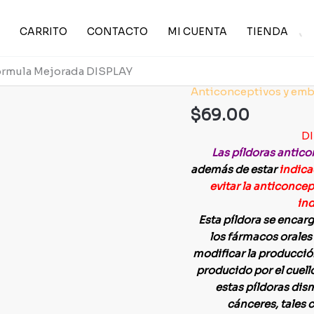
CARRITO
CONTACTO
MI CUENTA
TIENDA
Formula Mejorada DISPLAY
Anticonceptivos y emb
Anticonceptivo
Oral
$
69.00
Perla
DI
Formula
Las píldoras antico
Mejorada
además de estar
indica
DISPLAY
evitar la anticonce
cantidad
ind
Esta píldora se encarg
los fármacos orale
modificar la producció
producido por el cuel
estas píldoras dism
cánceres, tales 