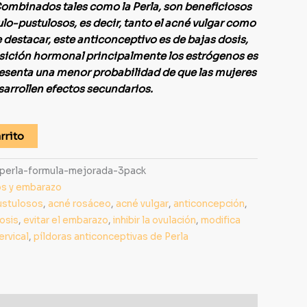
ombinados tales como la Perla, son beneficiosos
ulo-pustulosos, es decir, tanto el acné vulgar como
 destacar, este anticonceptivo es de bajas dosis,
sición hormonal principalmente los estrógenos es
presenta una menor probabilidad de que las mujeres
sarrollen efectos secundarios.
rrito
-perla-formula-mejorada-3pack
os y embarazo
ustulosos
,
acné rosáceo
,
acné vulgar
,
anticoncepción
,
osis
,
evitar el embarazo
,
inhibir la ovulación
,
modifica
ervical
,
píldoras anticonceptivas de Perla