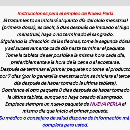
Instrucciones para el empleo de Nueva Perla
El tratamiento se iniciará al quinto día del ciclo menstrual
(primera dosis), es decir, 5 dias después de iniciado el flujo
menstrual, haya o no terminado el sangrado.
Siguiendo la dirección de las flechas, tome la segunda dósi
y así sucesivamente cada día hasta terminar el paquete.
Tome la tableta de ser posible a la misma hora cada día,
preferiblemente a la hora de la cena o al acostarse.
Después de terminar el primer paquete no tome el product
por 7 días (por lo general la menstruación se iniciara al terce
día después de haber tomado la ultima tableta).
Comience el otro paquete 8 días después de haber tomado
la ultima tableta, aunque no haya cesado el sangrado.
Empiece siempre un nuevo paquete de
NUEVA PERLA
el
mismo día que inicio el primer paquete.
Su médico o consejero de salud dispone de información má
completa para usted.