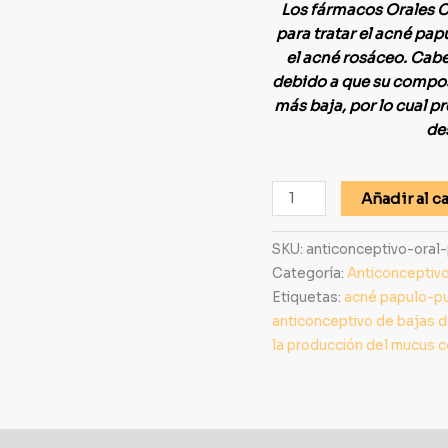
Los fármacos Orales C
para tratar el acné pap
el acné rosáceo. Cabe
debido a que su compo
más baja, por lo cual 
de
Añadir al ca
SKU:
anticonceptivo-oral
Categoría:
Anticonceptiv
Etiquetas:
acné papulo-p
anticonceptivo de bajas d
la producción del mucus c