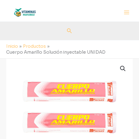
Ir
al
contenido
Buscar
Inicio
Productos
Cuerpo Amarillo Solución inyectable UNIDAD
Cuerpo
Amarillo
Solución
inyectable
UNIDAD
cantidad