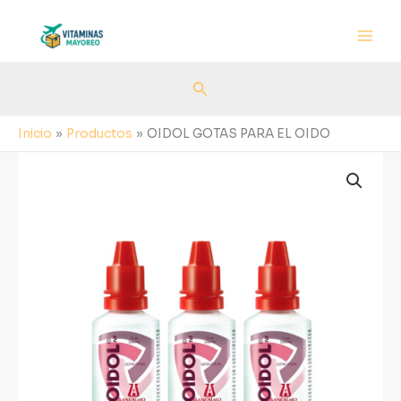
Ir
al
contenido
Buscar
Inicio
Productos
OIDOL GOTAS PARA EL OIDO
OIDOL
GOTAS
PARA
EL
OIDO
cantidad