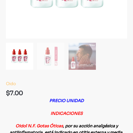
Oido
$
7.00
PRECIO UNIDAD
INDICACIONES
Oidol N.F. Gotas Óticas
, por su acción analgésica y
antiinflamatoria, está indicado en otitis externa y media,