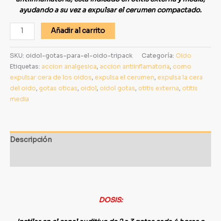
ayudando a su vez a expulsar el cerumen compactado.
Añadir al carrito
SKU:
oidol-gotas-para-el-oido-tripack
Categoría:
Oido
Etiquetas:
accion analgesica
,
accion antiinflamatoria
,
como
expulsar cera de los oidos
,
expulsa el cerumen
,
expulsa la cera
del oido
,
gotas oticas
,
oidol
,
oidol gotas
,
otitis externa
,
otitis
media
Descripción
Información adicional
DOSIS: