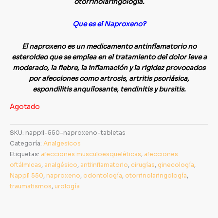
otorrinolaringología.
Que es el Naproxeno?
El naproxeno es un medicamento antinflamatorio no
esteroideo que se emplea en el tratamiento del dolor leve a
moderado, la fiebre, la inflamación y la rigidez provocados
por afecciones como artrosis, artritis psoriásica,
espondilitis anquilosante, tendinitis y bursitis.
Agotado
SKU:
nappil-550-naproxeno-tabletas
Categoría:
Analgesicos
Etiquetas:
afecciones musculoesqueléticas
,
afecciones
oftálmicas
,
analgésico
,
antiinflamatorio
,
cirugías
,
ginecología
,
Nappil 550
,
naproxeno
,
odontología
,
otorrinolaringología
,
traumatismos
,
urología