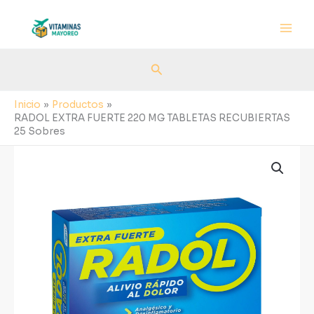
Ir
al
contenido
Buscar
Inicio
Productos
RADOL EXTRA FUERTE 220 MG TABLETAS RECUBIERTAS
25 Sobres
RADOL
EXTRA
FUERTE
220
MG
TABLETAS
RECUBIERTAS
25
Sobres
cantidad