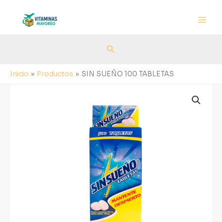
Ir
al
contenido
Buscar
Inicio
Productos
SIN SUEÑO 100 TABLETAS
SIN
SUEÑO
100
TABLETAS
cantidad