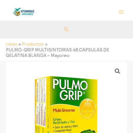
Ir
al
contenido
Buscar
Inicio
Productos
PULMO-GRIP MULTISINTOMAS 48 CAPSULAS DE
GELATINA BLANDA – Mayoreo
PULMO-
GRIP
MULTISINTOMAS
48
CAPSULAS
DE
GELATINA
BLANDA
-
Mayoreo
cantidad